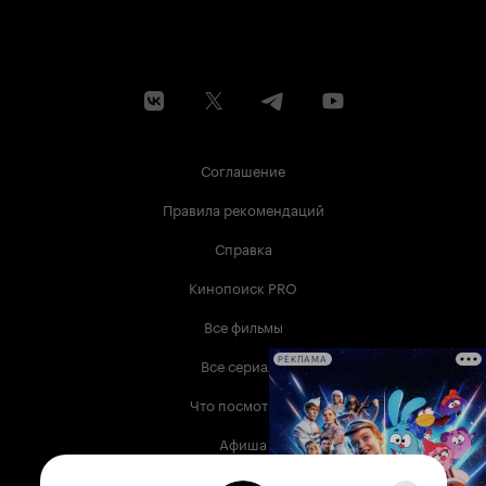
Соглашение
Правила рекомендаций
Справка
Кинопоиск PRO
Все фильмы
Все сериалы
РЕКЛАМА
Что посмотреть
Афиша
Музыка