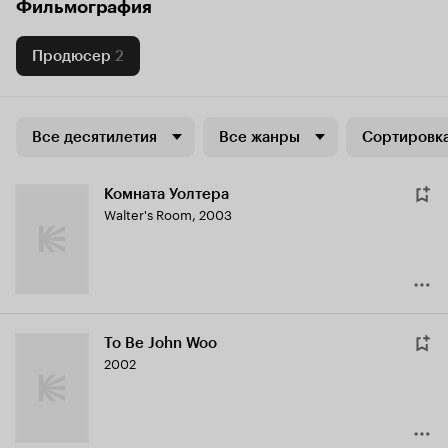
Фильмография
Продюсер
2
Все десятилетия
Все жанры
Сортировка
Комната Уолтера
Walter's Room
,
2003
To Be John Woo
2002