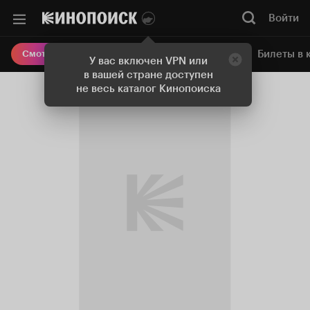
Войти
Онлайн-кинотеатр
Билеты в 
Смотреть кино
У вас включен VPN или
в вашей стране доступен
не весь каталог Кинопоиска