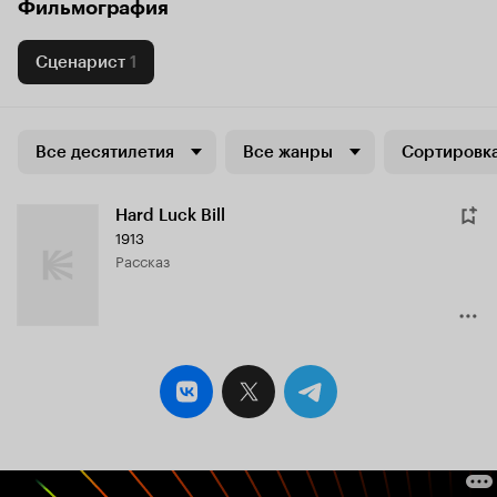
Фильмография
Сценарист
1
Все десятилетия
Все жанры
Сортировка
Hard Luck Bill
1913
рассказ