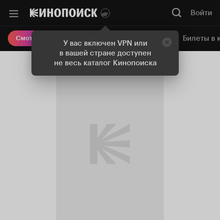
Войти
Онлайн-кинотеатр
Билеты в 
Смотреть кино
У вас включен VPN или
в вашей стране доступен
не весь каталог Кинопоиска