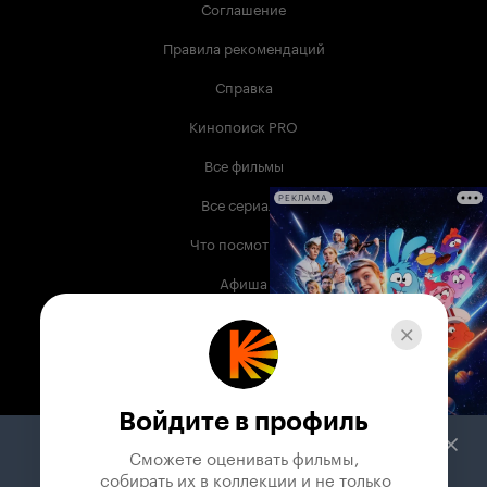
Соглашение
Правила рекомендаций
Справка
Кинопоиск PRO
Все фильмы
Все сериалы
РЕКЛАМА
Что посмотреть
Афиша
Музыка
Телепрограмма
Книги
Войдите в профиль
Служба поддержки
Сможете оценивать фильмы,

 собирать их в коллекции и не только