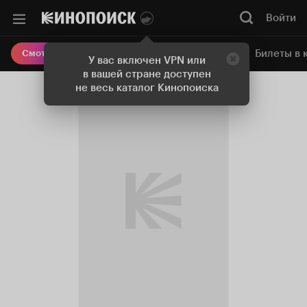
Войти
Онлайн-кинотеатр
Билеты в 
Смотреть кино
У вас включен VPN или
в вашей стране доступен
не весь каталог Кинопоиска