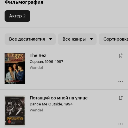
Фильмография
Актер
2
Все десятилетия
Все жанры
Сортировка
The Rez
Сериал, 1996–1997
Wendel
Потанцуй со мной на улице
Dance Me Outside
,
1994
Wendel