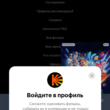
Соглашение
Правила рекомендаций
Справка
Кинопоиск PRO
Все фильмы
Все сериалы
РЕКЛАМА
Что посмотреть
Афиша
Музыка
Телепрограмма
Книги
Войдите в профиль
Служба поддержки
Сможете оценивать фильмы,

 собирать их в коллекции и не только