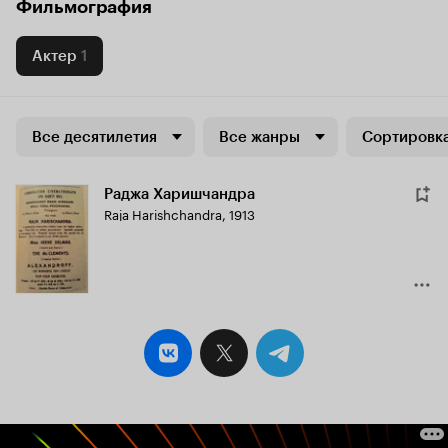
Фильмография
Актер
1
Все десятилетия
Все жанры
Сортировка
Раджа Харишчандра
Raja Harishchandra
,
1913