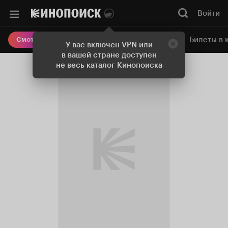
Войти
Онлайн-кинотеатр
Билеты в 
Смотреть кино
У вас включен VPN или
в вашей стране доступен
не весь каталог Кинопоиска