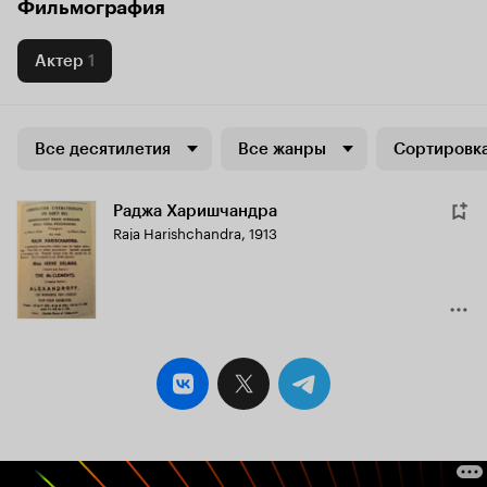
Фильмография
Актер
1
Все десятилетия
Все жанры
Сортировка
Раджа Харишчандра
Raja Harishchandra
,
1913