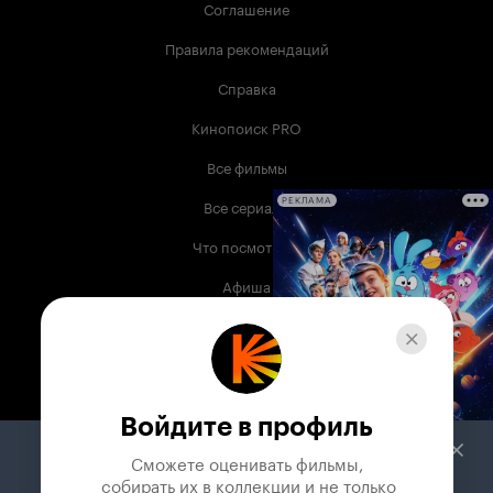
Соглашение
Правила рекомендаций
Справка
Кинопоиск PRO
Все фильмы
Все сериалы
РЕКЛАМА
Что посмотреть
Афиша
Музыка
Телепрограмма
Книги
Войдите в профиль
Служба поддержки
Сможете оценивать фильмы,

 собирать их в коллекции и не только