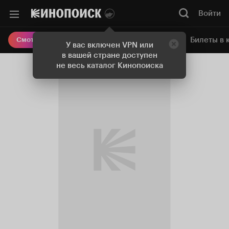
Войти
Онлайн-кинотеатр
Билеты в 
Смотреть кино
У вас включен VPN или
в вашей стране доступен
не весь каталог Кинопоиска