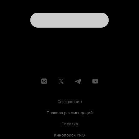
Соглашение
Правила рекомендаций
Справка
Кинопоиск PRO