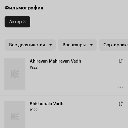
Фильмография
Актер
3
Все десятилетия
Все жанры
Сортировка
Ahiravan Mahiravan Vadh
1922
Shishupala Vadh
1922