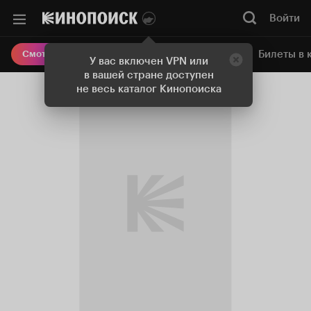
Войти
Онлайн-кинотеатр
Билеты в 
Смотреть кино
У вас включен VPN или
в вашей стране доступен
не весь каталог Кинопоиска