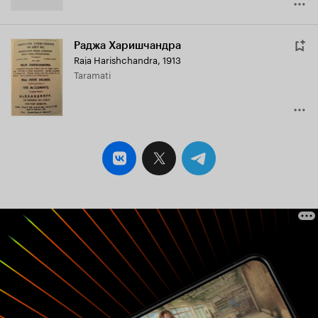
Раджа Харишчандра
Raja Harishchandra
,
1913
Taramati