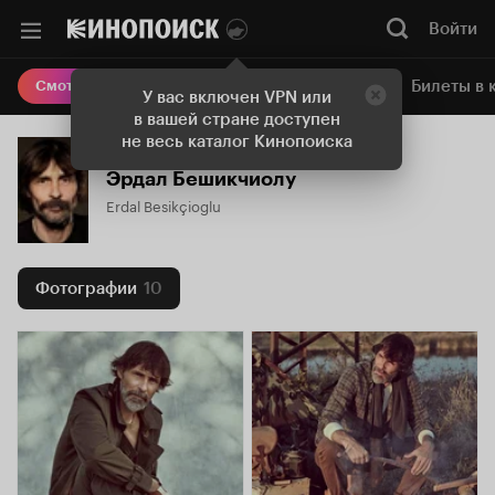
Войти
Онлайн-кинотеатр
Билеты в 
Смотреть кино
У вас включен VPN или
в вашей стране доступен
не весь каталог Кинопоиска
Эрдал Бешикчиолу
Erdal Besikçioglu
Фотографии
10