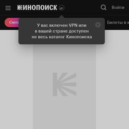
Войти
Онлайн-кинотеатр
Билеты в 
Смотреть кино
У вас включен VPN или
в вашей стране доступен
не весь каталог Кинопоиска