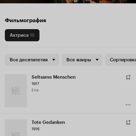
Фильмография
Актриса
16
Все десятилетия
Все жанры
Сортировка
Seltsame Menschen
1917
Ena
Tote Gedanken
1916