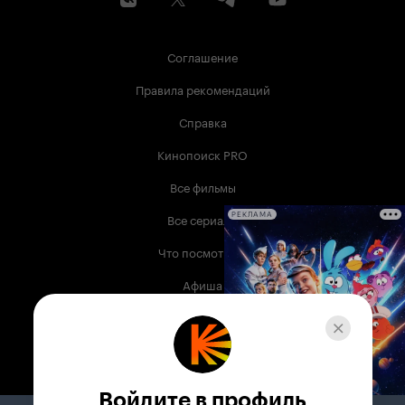
Соглашение
Правила рекомендаций
Справка
Кинопоиск PRO
Все фильмы
Все сериалы
РЕКЛАМА
Что посмотреть
Афиша
Музыка
Телепрограмма
Книги
Войдите в профиль