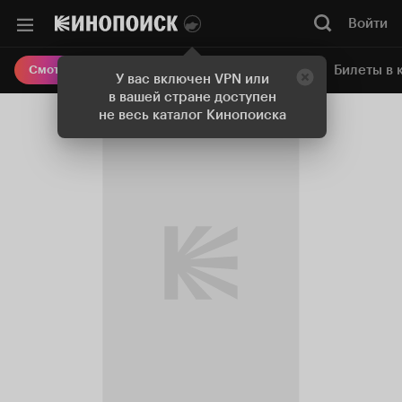
Войти
Онлайн-кинотеатр
Билеты в 
Смотреть кино
У вас включен VPN или
в вашей стране доступен
не весь каталог Кинопоиска