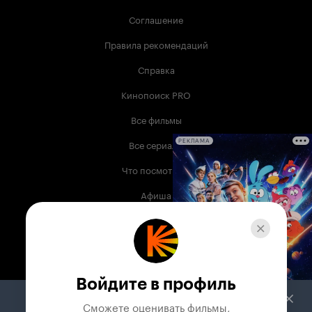
Соглашение
Правила рекомендаций
Справка
Кинопоиск PRO
Все фильмы
Все сериалы
РЕКЛАМА
Что посмотреть
Афиша
Музыка
Телепрограмма
Книги
Войдите в профиль
Служба поддержки
Сможете оценивать фильмы,
