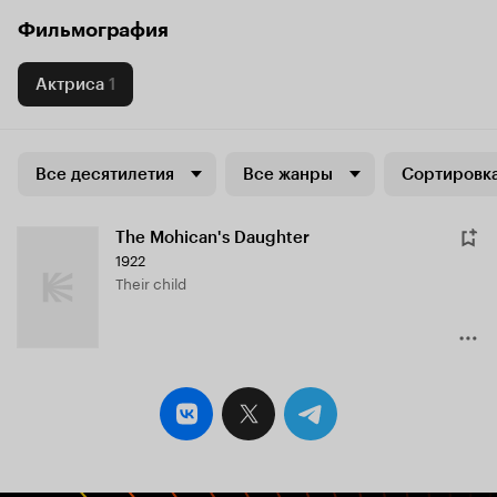
Фильмография
Актриса
1
Все десятилетия
Все жанры
Сортировка
The Mohican's Daughter
1922
Their child