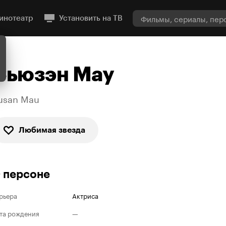
инотеатр
Установить на ТВ
Сьюзэн Мау
usan Mau
Любимая звезда
 персоне
рьера
Актриса
та рождения
—