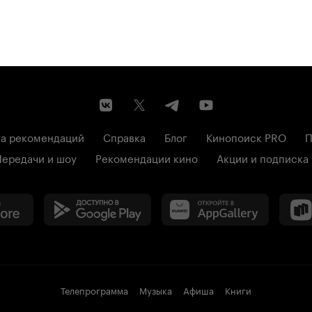
а рекомендаций
Справка
Блог
Кинопоиск PRO
П
Передачи и шоу
Рекомендации кино
Акции и подписка
Телепрограмма
Музыка
Афиша
Книги