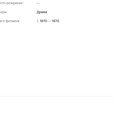
сто рождения
—
анры
драма
его фильмов
1
,
1970
—
1970