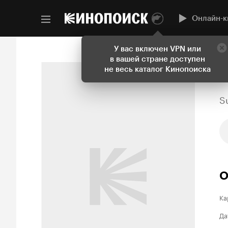
Онлайн-к
У вас включен VPN или
в вашей стране доступен
не весь каталог Кинопоиска
S
О
Ка
Да