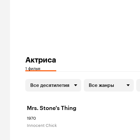
Актриса
1 фильм
Все десятилетия
Все жанры
Mrs. Stone's Thing
1970
Innocent Chick