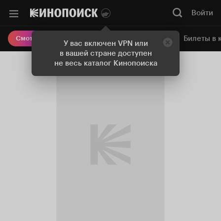
Войти
Онлайн-кинотеатр
Билеты в 
Смотреть кино
У вас включен VPN или
в вашей стране доступен
не весь каталог Кинопоиска