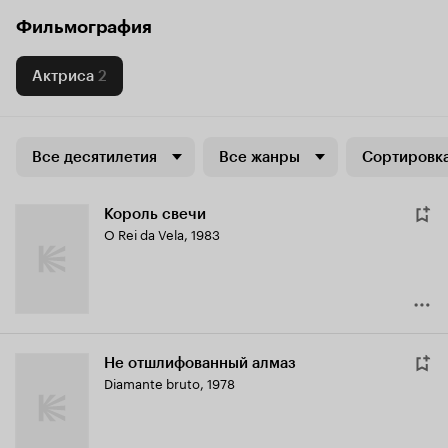
Фильмография
Актриса
2
Все десятилетия
Все жанры
Сортировка
Король свечи
O Rei da Vela
,
1983
Не отшлифованный алмаз
Diamante bruto
,
1978