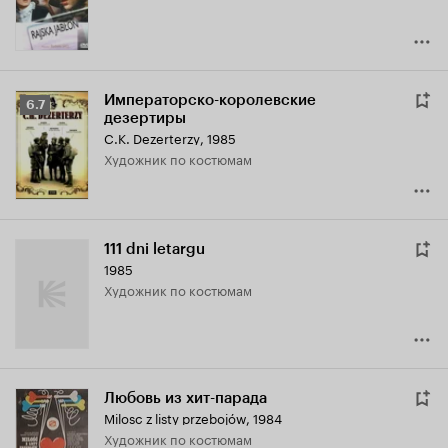
Императорско-королевские
Рейтинг
6.7
дезертиры
Кинопоиска
C.K. Dezerterzy
,
1985
6.7
Художник по костюмам
111 dni letargu
1985
Художник по костюмам
Любовь из хит-парада
Milosc z listy przebojów
,
1984
Художник по костюмам