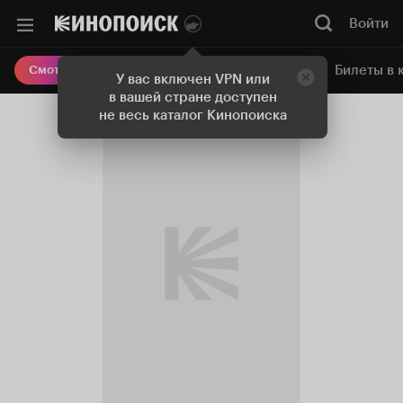
Войти
Онлайн-кинотеатр
Билеты в 
Смотреть кино
У вас включен VPN или
в вашей стране доступен
не весь каталог Кинопоиска