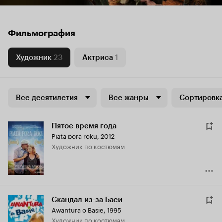
Фильмография
Художник
23
Актриса
1
Все десятилетия
Все жанры
Сортировка
Пятое время года
Piata pora roku
,
2012
Художник по костюмам
Скандал из-за Баси
Awantura o Basie
,
1995
Художник по костюмам