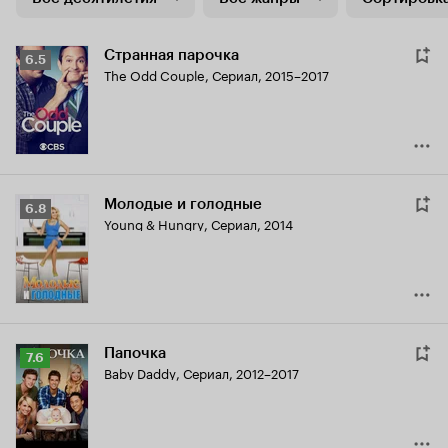
Странная парочка
Рейтинг
6.5
The Odd Couple
,
Сериал, 2015–2017
Кинопоиска
6.5
Молодые и голодные
Рейтинг
6.8
Young & Hungry
,
Сериал, 2014
Кинопоиска
6.8
Папочка
Рейтинг
7.6
Baby Daddy
,
Сериал, 2012–2017
Кинопоиска
7.6