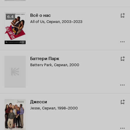
Всё о нас
Рейтинг
6.4
All of Us
,
Сериал, 2003–2023
Кинопоиска
6.4
Баттери Парк
Battery Park
,
Сериал, 2000
Джесси
Jesse
,
Сериал, 1998–2000