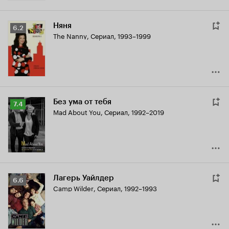
Няня
Рейтинг
6.2
The Nanny
,
Сериал, 1993–1999
Кинопоиска
6.2
Без ума от тебя
Рейтинг
7.4
Mad About You
,
Сериал, 1992–2019
Кинопоиска
7.4
Лагерь Уайлдер
Рейтинг
6.6
Camp Wilder
,
Сериал, 1992–1993
Кинопоиска
6.6