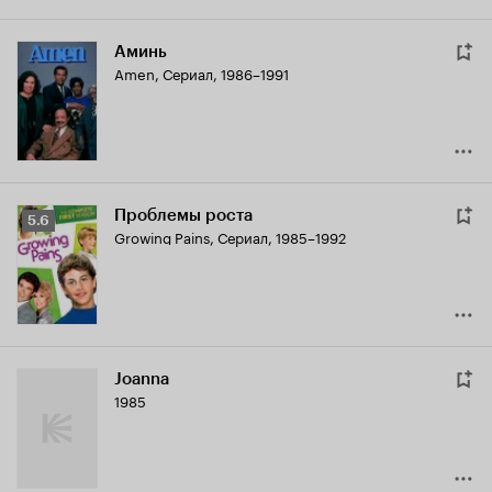
Аминь
Amen
,
Сериал, 1986–1991
Проблемы роста
Рейтинг
5.6
Growing Pains
,
Сериал, 1985–1992
Кинопоиска
5.6
Joanna
1985