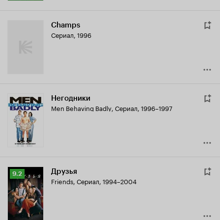
Champs
Сериал, 1996
Негодники
Men Behaving Badly
,
Сериал, 1996–1997
Друзья
Рейтинг
9.2
Friends
,
Сериал, 1994–2004
Кинопоиска
9.2