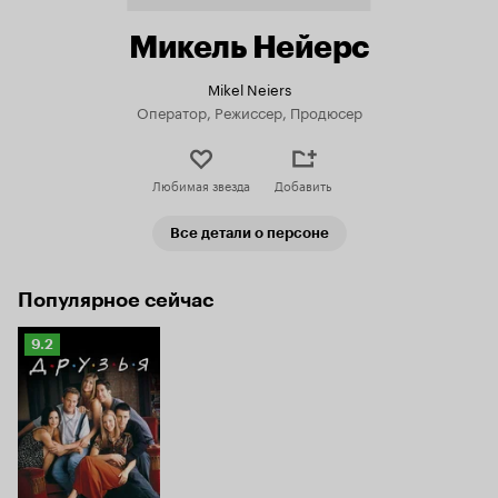
Микель Нейерс
Mikel Neiers
Оператор, Режиссер, Продюсер
Любимая звезда
Добавить
Все детали о персоне
Популярное сейчас
Рейтинг
9.2
Кинопоиска
9.2