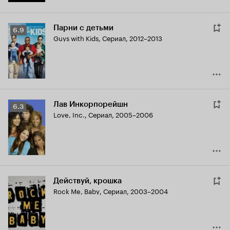
Парни с детьми
Рейтинг
6.9
Guys with Kids
,
Сериал, 2012–2013
Кинопоиска
6.9
Лав Инкорпорейшн
Рейтинг
6.3
Love, Inc.
,
Сериал, 2005–2006
Кинопоиска
6.3
Действуй, крошка
Rock Me, Baby
,
Сериал, 2003–2004