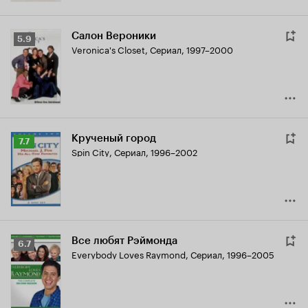
Салон Вероники
Рейтинг
5.9
Veronica's Closet
,
Сериал, 1997–2000
Кинопоиска
5.9
Крученый город
Рейтинг
7.7
Spin City
,
Сериал, 1996–2002
Кинопоиска
7.7
Все любят Рэймонда
Рейтинг
6.7
Everybody Loves Raymond
,
Сериал, 1996–2005
Кинопоиска
6.7