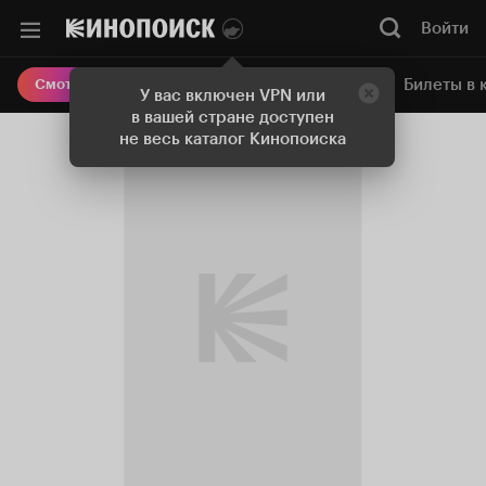
Войти
Онлайн-кинотеатр
Билеты в 
Смотреть кино
У вас включен VPN или
в вашей стране доступен
не весь каталог Кинопоиска