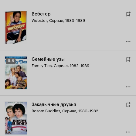
Вебстер
Webster
,
Сериал, 1983–1989
Семейные узы
Рейтинг
6.8
Family Ties
,
Сериал, 1982–1989
Кинопоиска
6.8
Закадычные друзья
Bosom Buddies
,
Сериал, 1980–1982