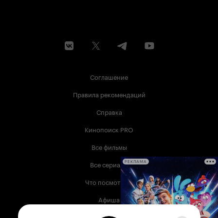
Соглашение
Правила рекомендаций
Справка
Кинопоиск PRO
Все фильмы
Все сериалы
РЕКЛАМА
Что посмотреть
Афиша
Музыка