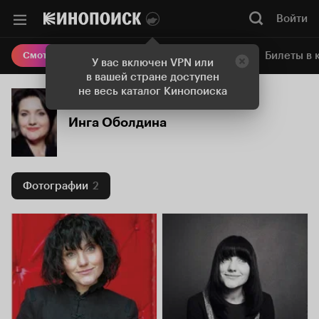
Войти
Онлайн-кинотеатр
Билеты в 
Смотреть кино
У вас включен VPN или
в вашей стране доступен
не весь каталог Кинопоиска
Инга Оболдина
Фотографии
2