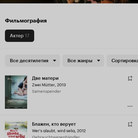
Фильмография
Актер
17
Все десятилетия
Все жанры
Сортировка
Две матери
Zwei Mütter
,
2013
Samenspender
Блажен, кто верует
Wer's glaubt, wird selig
,
2012
Gebrauchtwagenhändler