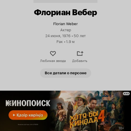
Флориан Вебер
Florian Weber
Актер
24 июня, 1976
•
50 лет
Рак
•
1.9 м
Любимая звезда
Добавить
Все детали о персоне