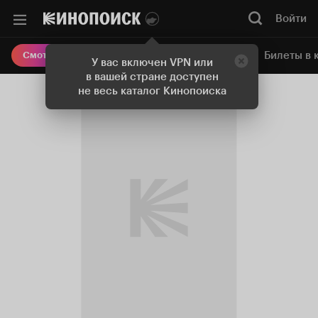
Войти
Онлайн-кинотеатр
Билеты в 
Смотреть кино
У вас включен VPN или
в вашей стране доступен
не весь каталог Кинопоиска