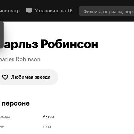
инотеатр
Установить на ТВ
Чарльз Робинсон
harles Robinson
Любимая звезда
 персоне
рьера
Актер
ст
1.7 м