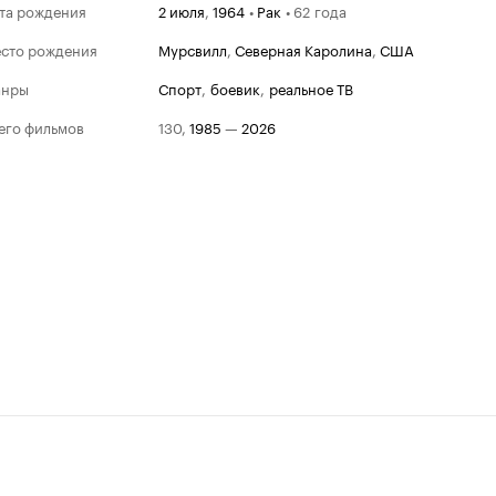
та рождения
2 июля
,
1964
•
Рак
•
62 года
сто рождения
Мурсвилл
,
Северная Каролина
,
США
анры
спорт
,
боевик
,
реальное ТВ
его фильмов
130
,
1985
—
2026