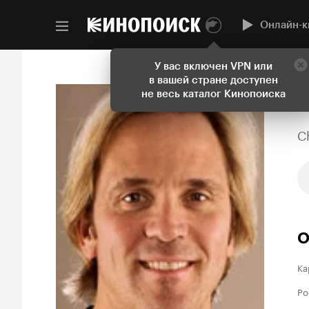
Онлайн-к
У вас включен VPN или
в вашей стране доступен
не весь каталог Кинопоиска
C
О
Ка
Ро