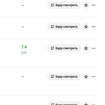
—
Буду смотреть
—
Буду смотреть
Рейтинг
835
7.4
Буду смотреть
835
Кинопоиска
оценок
7.4
—
Буду смотреть
—
Буду смотреть