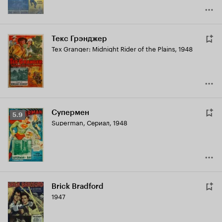
Текс Грэнджер
Tex Granger: Midnight Rider of the Plains
,
1948
Супермен
Рейтинг
5.9
Superman
,
Сериал, 1948
Кинопоиска
5.9
Brick Bradford
1947