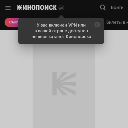
Войти
Онлайн-кинотеатр
Билеты в 
Смотреть кино
У вас включен VPN или
в вашей стране доступен
не весь каталог Кинопоиска