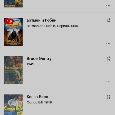
Бэтмен и Робин
Рейтинг
4.9
Batman and Robin
,
Сериал, 1949
Кинопоиска
4.9
Bruce Gentry
1949
Конго-Билл
Congo Bill
,
1948