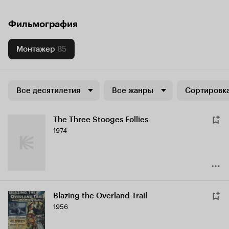
Фильмография
Монтажер
85
Все десятилетия
Все жанры
Сортировка
The Three Stooges Follies
1974
Blazing the Overland Trail
1956