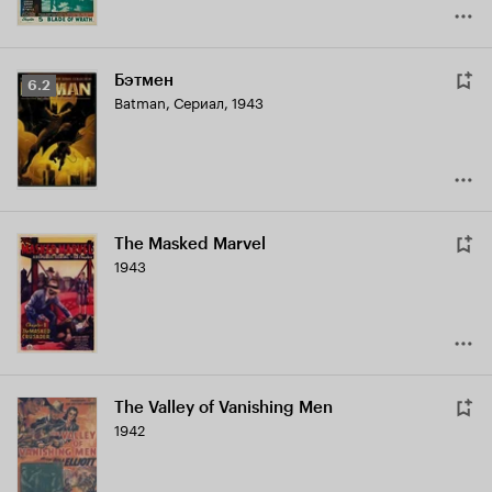
Бэтмен
Рейтинг
6.2
Batman
,
Сериал, 1943
Кинопоиска
6.2
The Masked Marvel
1943
The Valley of Vanishing Men
1942