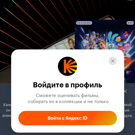
РЕКЛАМА
Войдите в профиль
Сможете оценивать фильмы,

 собирать их в коллекции и не только
Кажется, вы используете блокировщик рекламы. Вместе с рекламой
он может отключать постеры, папки с фильмами и другие важные
элементы. Добавьте Кинопоиск в исключения, и всё будет в порядке.
Войти с Яндекс ID
Как это сделать