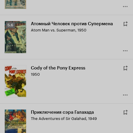
Атомный Человек против Супермена
Рейтинг
5.6
Atom Man vs. Superman
,
1950
Кинопоиска
5.6
Cody of the Pony Express
1950
Приключения сэра Галахада
The Adventures of Sir Galahad
,
1949