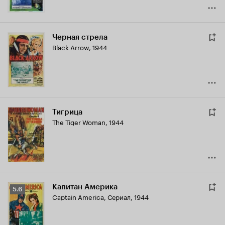
Черная стрела
Black Arrow
,
1944
Тигрица
The Tiger Woman
,
1944
Капитан Америка
Рейтинг
5.6
Captain America
,
Сериал, 1944
Кинопоиска
5.6