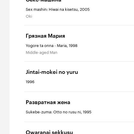
Sex mashin: Hiwai na kisetsu, 2005
Oki
Грязная Мария
Yogore ta onna - Maria, 1998
Middle-aged Man
Jintai-mokei no yuru
1996
Развратная жена
Sukebe-zuma: Otto no rusu ni, 1995
Owaranai sekkusu