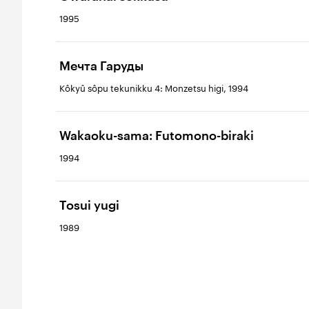
1995
Мечта Гаруды
Kôkyû sôpu tekunikku 4: Monzetsu higi, 1994
Wakaoku-sama: Futomono-biraki
1994
Tosui yugi
1989