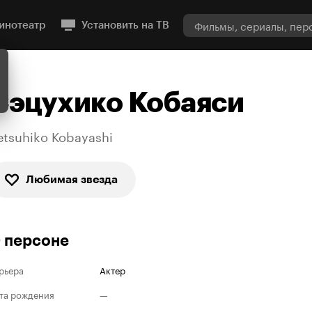
инотеатр
Установить на ТВ
Сэцухико Кобаяси
etsuhiko Kobayashi
Любимая звезда
 персоне
рьера
Актер
та рождения
—