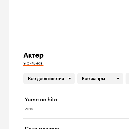
Актер
9 фильмов
Все десятилетия
Все жанры
Yume no hito
2016
Секс-машина