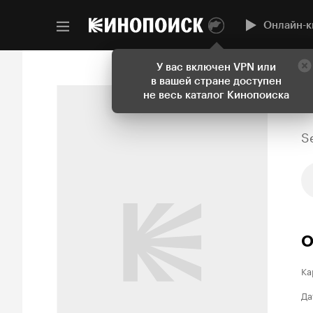
Онлайн-к
У вас включен VPN или
в вашей стране доступен
не весь каталог Кинопоиска
S
О
Ка
Да