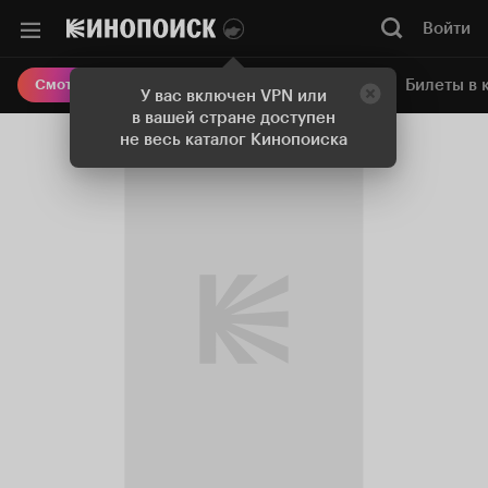
Войти
Онлайн-кинотеатр
Билеты в 
Смотреть кино
У вас включен VPN или
в вашей стране доступен
не весь каталог Кинопоиска