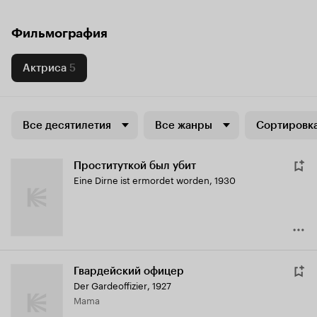
Фильмография
Актриса
5
Все десятилетия
Все жанры
Сортировка
Проституткой был убит
Eine Dirne ist ermordet worden
,
1930
Гвардейский офицер
Der Gardeoffizier
,
1927
Mama