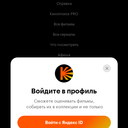
Справка
Кинопоиск PRO
Все фильмы
Все сериалы
Что посмотреть
Афиша
Музыка
Телепрограмма
Книги
Войдите в профиль
Служба поддержки
Сможете оценивать фильмы,

 собирать их в коллекции и не только
© 2003 —
2026
,
Кинопоиск
18
+
Проект компании
Войти с Яндекс ID