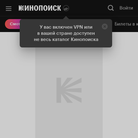
Войти
Онлайн-кинотеатр
Билеты в 
Смотреть кино
У вас включен VPN или
в вашей стране доступен
не весь каталог Кинопоиска