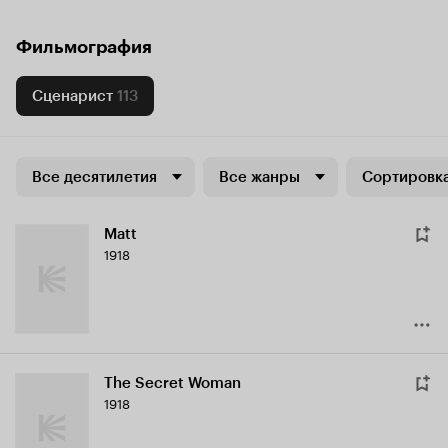
Фильмография
Сценарист
113
Все десятилетия
Все жанры
Сортировка
Matt
1918
The Secret Woman
1918