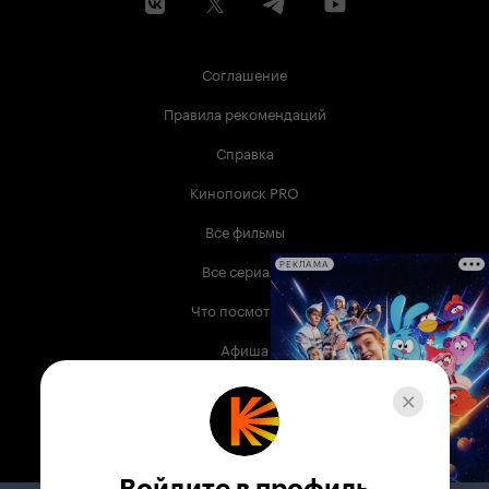
Соглашение
Правила рекомендаций
Справка
Кинопоиск PRO
Все фильмы
Все сериалы
РЕКЛАМА
Что посмотреть
Афиша
Музыка
Телепрограмма
Книги
Войдите в профиль