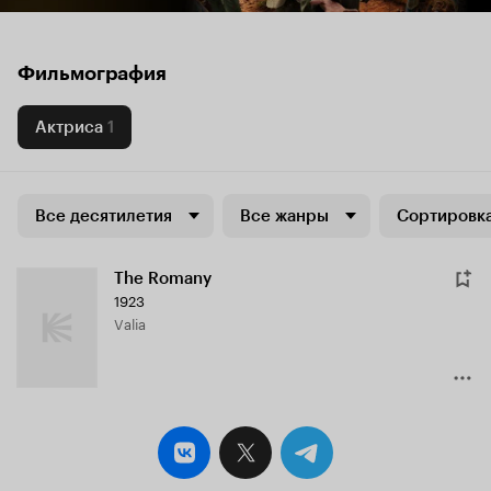
Фильмография
Актриса
1
Все десятилетия
Все жанры
Сортировка
The Romany
1923
Valia