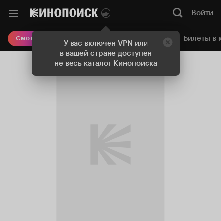
Войти
Онлайн-кинотеатр
Билеты в 
Смотреть кино
У вас включен VPN или
в вашей стране доступен
не весь каталог Кинопоиска