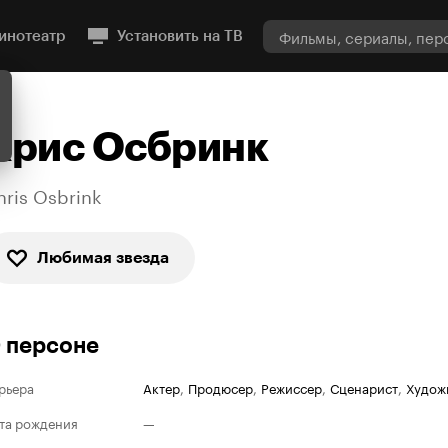
инотеатр
Установить на ТВ
Крис Осбринк
hris Osbrink
Любимая звезда
 персоне
рьера
Актер
,
Продюсер
,
Режиссер
,
Сценарист
,
Худож
та рождения
—