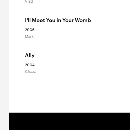
Vlad
I'll Meet You in Your Womb
2006
Mark
Ally
2004
Chazz