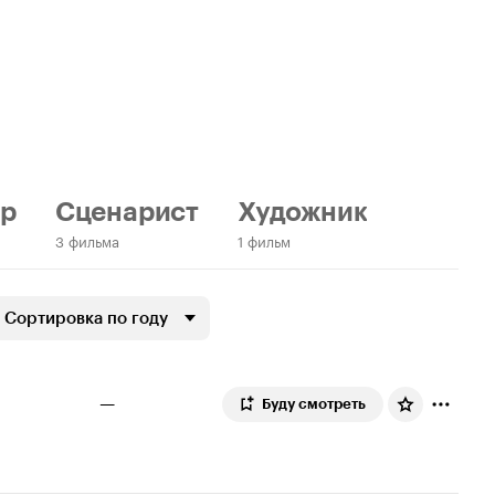
ер
Сценарист
Художник
3 фильма
1 фильм
Сортировка по году
—
Буду смотреть