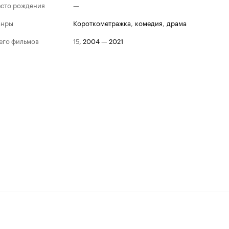
сто рождения
—
анры
короткометражка
,
комедия
,
драма
его фильмов
15
,
2004
—
2021