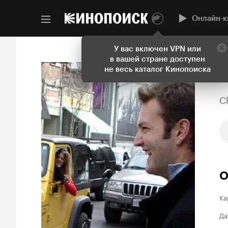
Онлайн-к
У вас включен VPN или
в вашей стране доступен
не весь каталог Кинопоиска
C
О
Ка
Да