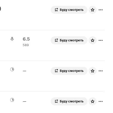
)
Буду смотреть
Рейтинг
589
6.5
Буду смотреть
589
Кинопоиска
оценок
6.5
—
Буду смотреть
—
Буду смотреть