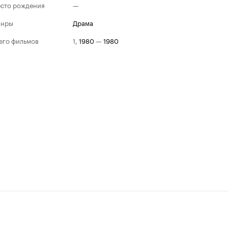
сто рождения
—
анры
драма
его фильмов
1
,
1980
—
1980