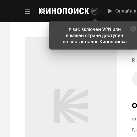
Онлайн-к
У вас включен VPN или
в вашей стране доступен
не весь каталог Кинопоиска
R
О
Ка
Да