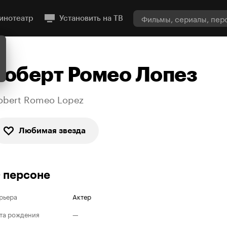
инотеатр
Установить на ТВ
Роберт Ромео Лопез
obert Romeo Lopez
Любимая звезда
 персоне
рьера
Актер
та рождения
—