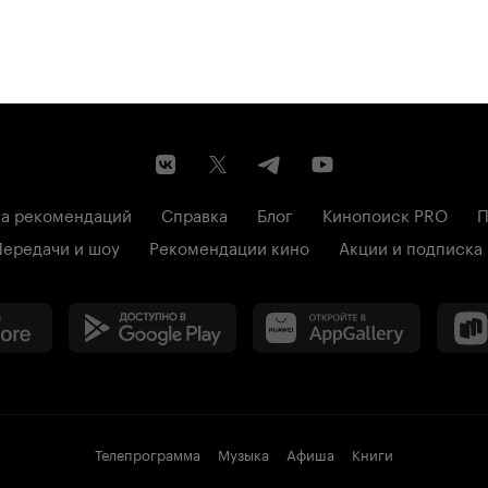
а рекомендаций
Справка
Блог
Кинопоиск PRO
П
Передачи и шоу
Рекомендации кино
Акции и подписка
Телепрограмма
Музыка
Афиша
Книги