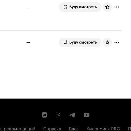
—
Буду смотреть
—
Буду смотреть
а рекомендаций
Справка
Блог
Кинопоиск PRO
П