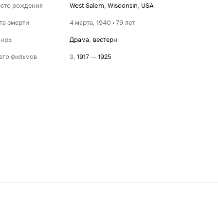
сто рождения
West Salem
,
Wisconsin
,
USA
та смерти
4 марта, 1940 • 79 лет
анры
драма
,
вестерн
его фильмов
3
,
1917
—
1925