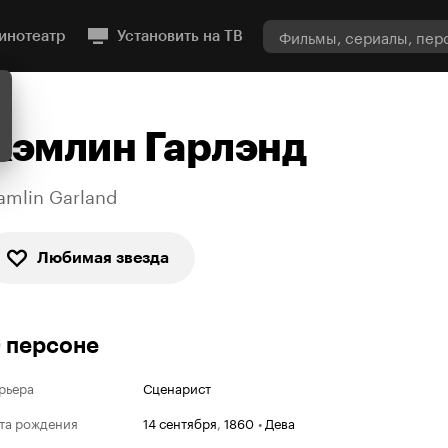
инотеатр
Установить на ТВ
Хэмлин Гарлэнд
amlin Garland
Любимая звезда
 персоне
рьера
Сценарист
та рождения
14 сентября
,
1860
•
Дева