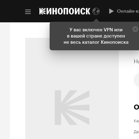
Онлайн-к
У вас включен VPN или
в вашей стране доступен
не весь каталог Кинопоиска
H
О
Ка
Да