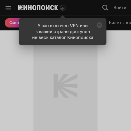
Войти
Онлайн-кинотеатр
Билеты в 
Смотреть кино
У вас включен VPN или
в вашей стране доступен
не весь каталог Кинопоиска