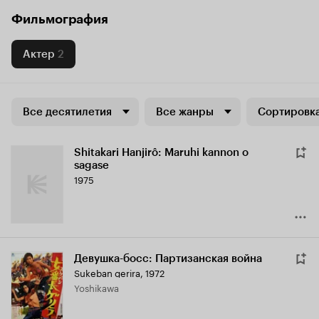
Фильмография
Актер
2
Все десятилетия
Все жанры
Сортировка
Shitakari Hanjirô: Maruhi kannon o
sagase
1975
Девушка-босс: Партизанская война
Sukeban gerira
,
1972
Yoshikawa