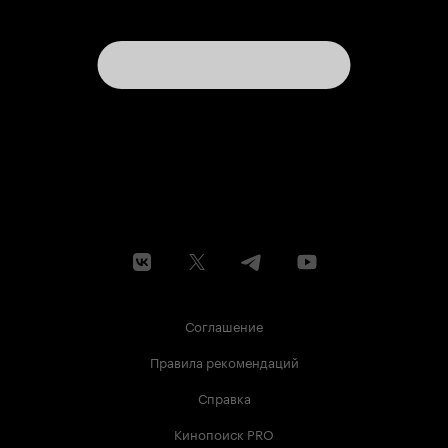
Соглашение
Правила рекомендаций
Справка
Кинопоиск PRO