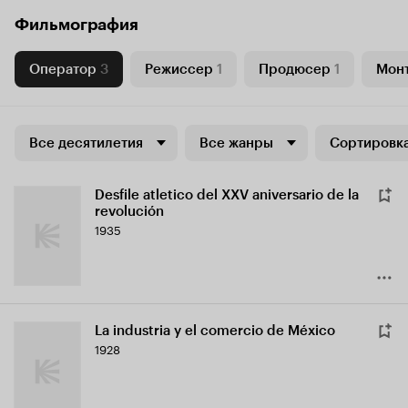
Фильмография
Оператор
3
Режиссер
1
Продюсер
1
Мон
Все десятилетия
Все жанры
Сортировка
Desfile atletico del XXV aniversario de la
revolución
1935
La industria y el comercio de México
1928