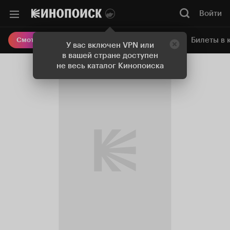
Войти
Онлайн-кинотеатр
Билеты в 
Смотреть кино
У вас включен VPN или
в вашей стране доступен
не весь каталог Кинопоиска