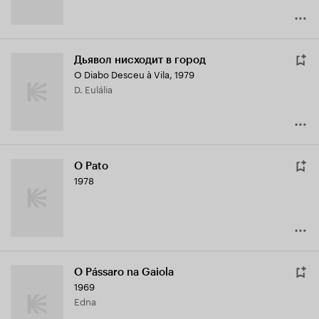
Дьявол нисходит в город
O Diabo Desceu à Vila
,
1979
D. Eulália
O Pato
1978
O Pássaro na Gaiola
1969
Edna