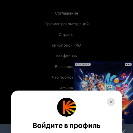
Соглашение
Правила рекомендаций
Справка
Кинопоиск PRO
Все фильмы
Все сериалы
РЕКЛАМА
Что посмотреть
Афиша
Музыка
Телепрограмма
Книги
Войдите в профиль
Служба поддержки