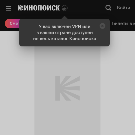
Войти
Онлайн-кинотеатр
Билеты в 
Смотреть кино
У вас включен VPN или
в вашей стране доступен
не весь каталог Кинопоиска