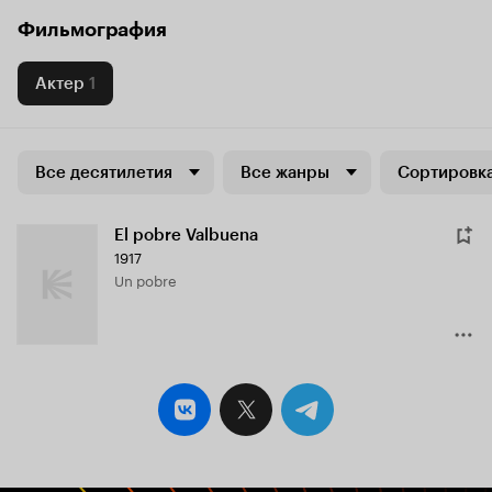
Фильмография
Актер
1
Все десятилетия
Все жанры
Сортировка
El pobre Valbuena
1917
Un pobre