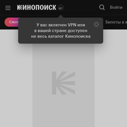
Войти
Онлайн-кинотеатр
Билеты в 
Смотреть кино
У вас включен VPN или
в вашей стране доступен
не весь каталог Кинопоиска