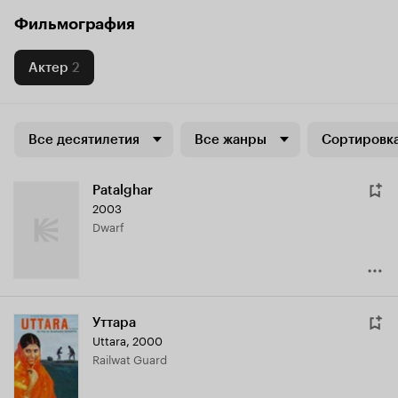
Фильмография
Актер
2
Все десятилетия
Все жанры
Сортировка
Patalghar
2003
Dwarf
Уттара
Uttara
,
2000
Railwat Guard