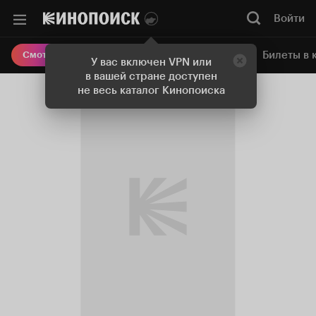
Войти
Онлайн-кинотеатр
Билеты в 
Смотреть кино
У вас включен VPN или
в вашей стране доступен
не весь каталог Кинопоиска