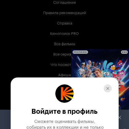
Соглашение
Правила рекомендаций
Справка
Кинопоиск PRO
Все фильмы
Все сериалы
РЕКЛАМА
Что посмотреть
Афиша
Музыка
Телепрограмма
Книги
Войдите в профиль
Служба поддержки
Сможете оценивать фильмы,

 собирать их в коллекции и не только