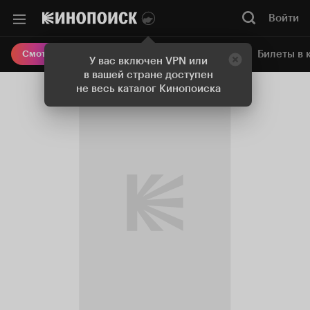
Войти
Онлайн-кинотеатр
Билеты в 
Смотреть кино
У вас включен VPN или
в вашей стране доступен
не весь каталог Кинопоиска