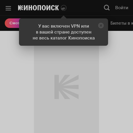
Войти
Онлайн-кинотеатр
Билеты в 
Смотреть кино
У вас включен VPN или
в вашей стране доступен
не весь каталог Кинопоиска