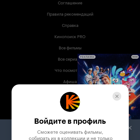
Соглашение
Правила рекомендаций
Справка
Кинопоиск PRO
Все фильмы
Все сериалы
РЕКЛАМА
Что посмотреть
Афиша
Музыка
Телепрограмма
Книги
Войдите в профиль
Служба поддержки
Сможете оценивать фильмы,

 собирать их в коллекции и не только