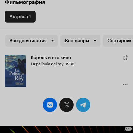
Фильмография
Актриса
1
Все десятилетия
Все жанры
Сортировка
Король и его кино
La película del rey
,
1986