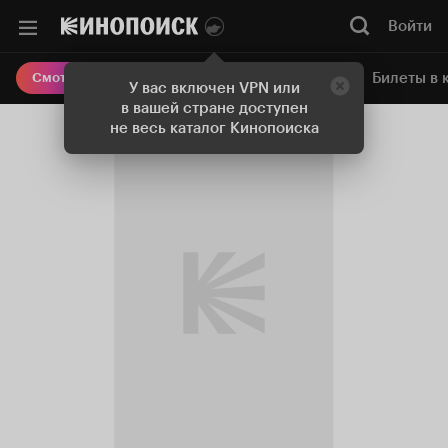
Войти
Онлайн-кинотеатр
Билеты в 
Смотреть кино
У вас включен VPN или
в вашей стране доступен
не весь каталог Кинопоиска