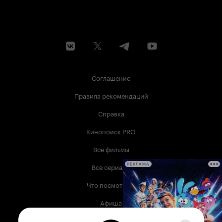
Соглашение
Правила рекомендаций
Справка
Кинопоиск PRO
Все фильмы
Все сериалы
РЕКЛАМА
Что посмотреть
Афиша
Музыка