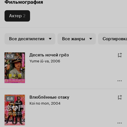
Фильмография
Актер
2
Все десятилетия
Все жанры
Сортировка
Десять ночей грёз
Рейтинг
6.3
Yume jû-ya
,
2006
Кинопоиска
6.3
Влюблённые отаку
Рейтинг
6.6
Koi no mon
,
2004
Кинопоиска
6.6