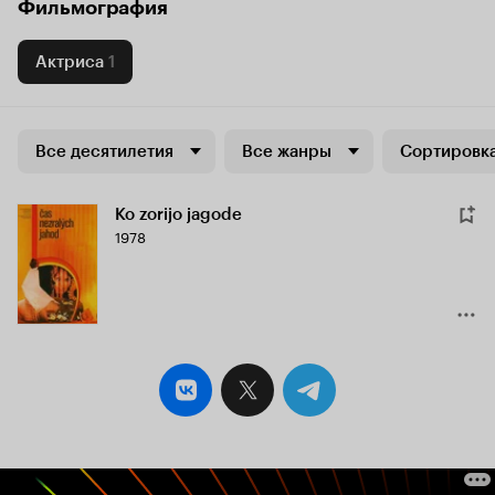
Фильмография
Актриса
1
Все десятилетия
Все жанры
Сортировка
Ko zorijo jagode
1978