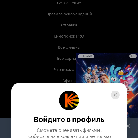
Соглашение
Правила рекомендаций
Справка
Кинопоиск PRO
Все фильмы
Все сериалы
РЕКЛАМА
Что посмотреть
Афиша
Музыка
Телепрограмма
Книги
Войдите в профиль
Служба поддержки
Сможете оценивать фильмы,

 собирать их в коллекции и не только