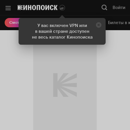
Войти
Онлайн-кинотеатр
Билеты в 
Смотреть кино
У вас включен VPN или
в вашей стране доступен
не весь каталог Кинопоиска