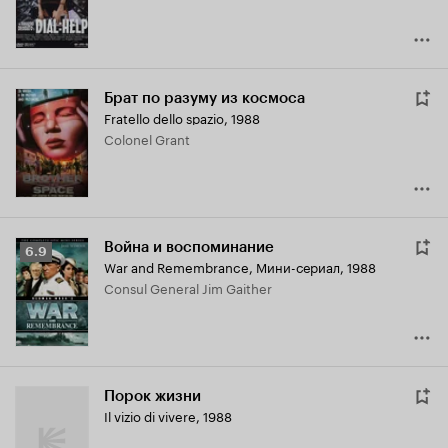
Брат по разуму из космоса
Fratello dello spazio
,
1988
Colonel Grant
Война и воспоминание
Рейтинг
6.9
War and Remembrance
,
Мини-сериал, 1988
Кинопоиска
Consul General Jim Gaither
6.9
Порок жизни
Il vizio di vivere
,
1988