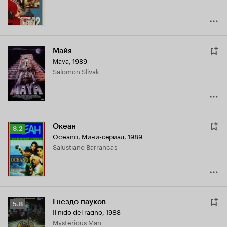
Майя
Maya
,
1989
Salomon Slivak
Океан
Рейтинг
8.2
Oceano
,
Мини-сериал, 1989
Кинопоиска
Salustiano Barrancas
8.2
Гнездо пауков
Рейтинг
5.8
Il nido del ragno
,
1988
Кинопоиска
Mysterious Man
5.8