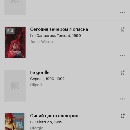
Сегодня вечером я опасна
Рейтинг
5.3
I'm Dangerous Tonight
,
1990
Кинопоиска
Jonas Wilson
5.3
Le gorille
Сериал, 1990–1992
Filipelli
Синий цвета электрик
Blu elettrico
,
1989
Giorgio