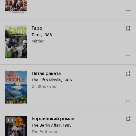
Таро
Tarot
,
1986
Mittler
Пятая ракета
The Fifth Missile
,
1986
Dr. Strickland
Берлинский роман
Рейтинг
6.1
The Berlin Affair
,
1985
Кинопоиска
The Professor
6.1