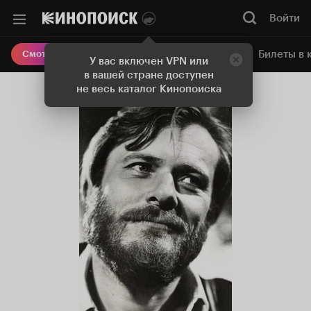
Войти
Онлайн-кинотеатр
Билеты в 
Смотреть кино
У вас включен VPN или
в вашей стране доступен
не весь каталог Кинопоиска