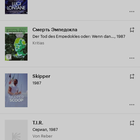
Смерть Эмпедокла
Der Tod des Empedokles oder: Wenn dann der Erde Grün von neuem Euch erglänzt
,
1987
Kritias
Skipper
1987
T.I.R.
Сериал, 1987
von Reber