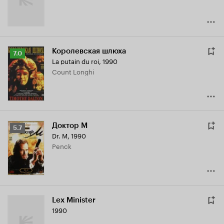
Королевская шлюха
Рейтинг
7.0
La putain du roi
,
1990
Кинопоиска
Count Longhi
7.0
Доктор М
Рейтинг
5.7
Dr. M
,
1990
Кинопоиска
Penck
5.7
Lex Minister
1990