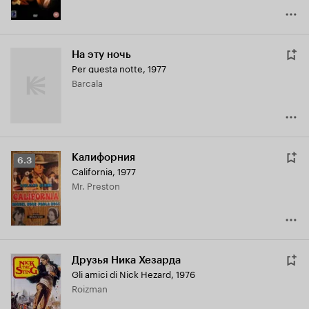
На эту ночь
Per questa notte
,
1977
Barcala
Калифорния
Рейтинг
6.3
California
,
1977
Кинопоиска
Mr. Preston
6.3
Друзья Ника Хезарда
Gli amici di Nick Hezard
,
1976
Roizman