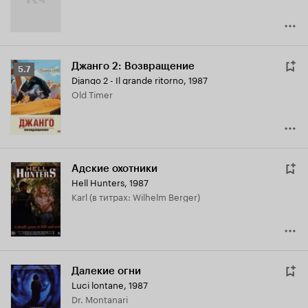
Джанго 2: Возвращение
Рейтинг
5.7
Django 2 - Il grande ritorno
,
1987
Кинопоиска
Old Timer
5.7
Адские охотники
Hell Hunters
,
1987
Karl (в титрах: Wilhelm Berger)
Далекие огни
Luci lontane
,
1987
Dr. Montanari