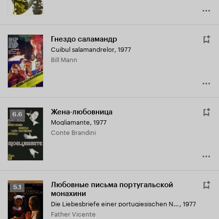
Гнездо саламандр
Cuibul salamandrelor
,
1977
Bill Mann
Жена-любовница
Рейтинг
6.6
Mogliamante
,
1977
Кинопоиска
Conte Brandini
6.6
Любовные письма португальской
Рейтинг
5.1
монахини
Кинопоиска
Die Liebesbriefe einer portugiesischen Nonne
,
1977
5.1
Father Vicente