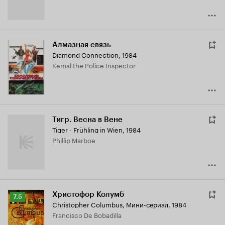
Алмазная связь
Diamond Connection
,
1984
Kemal the Police Inspector
Тигр. Весна в Вене
Tiger - Frühling in Wien
,
1984
Phillip Marboe
Христофор Колумб
Рейтинг
7.5
Christopher Columbus
,
Мини-сериал, 1984
Кинопоиска
Francisco De Bobadilla
7.5