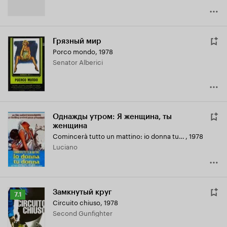
Грязный мир
Porco mondo
,
1978
Senator Alberici
Однажды утром: Я женщина, ты
женщина
Comincerà tutto un mattino: io donna tu donna
,
1978
Luciano
Замкнутый круг
Рейтинг
7.1
Circuito chiuso
,
1978
Кинопоиска
Second Gunfighter
7.1