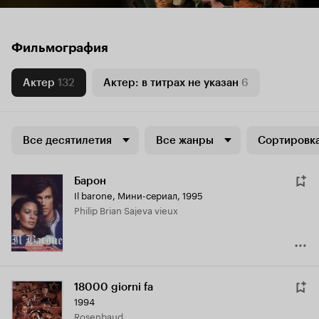
Фильмография
Актер
132
Актер: в титрах не указан
6
Все десятилетия
Все жанры
Сортировка
Барон
Il barone
,
Мини-сериал, 1995
Philip Brian Sajeva vieux
18000 giorni fa
1994
Rosenbaud