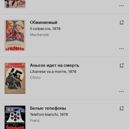
Обвиняемый
Il colpaccio
,
1976
Mackenzie
Аньезе идет на смерть
L'Agnese va a morire
,
1976
Clinto
Белые телефоны
Рейтинг
6.7
Telefoni bianchi
,
1976
Кинопоиска
Franz
6.7