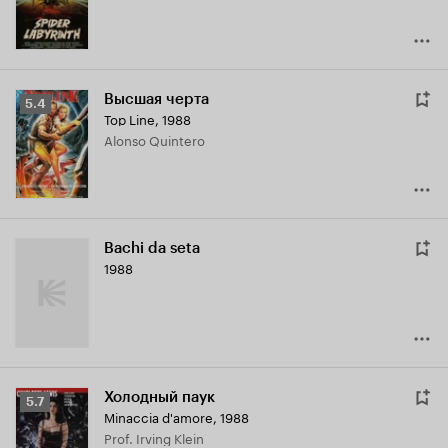
Высшая черта
Рейтинг
5.4
Top Line
,
1988
Кинопоиска
Alonso Quintero
5.4
Bachi da seta
1988
Холодный паук
Рейтинг
5.7
Minaccia d'amore
,
1988
Кинопоиска
Prof. Irving Klein
5.7