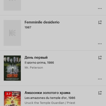
Femminile desiderio
1987
День первый
Il giorno prima
,
1986
Mr. Peterson
Амазонки золотого храма
Рейтинг
3.7
Les amazones du temple d'or
,
1986
Кинопоиска
Uruck the Temple Guardian / Priest
3.7