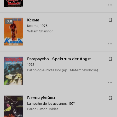
Кеома
Рейтинг
6.8
Keoma
,
1976
Кинопоиска
William Shannon
6.8
Parapsycho - Spektrum der Angst
1975
Pathologie-Professor (ep.: Metempsychose)
В тени убийцы
La noche de los asesinos
,
1974
Baron Simon Tobias