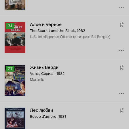
Алое и чёрное
Рейтинг
7.1
The Scarlet and the Black
,
1982
Кинопоиска
U.S. Intelligence Officer (в титрах: Bill Berger)
7.1
Жизнь Верди
Рейтинг
7.7
Verdi
,
Сериал, 1982
Кинопоиска
Martello
7.7
Лес любви
Bosco d'amore
,
1981