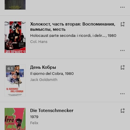
Холокост, часть вторая: Воспоминания,
вымыслы, месть
Holocaust parte seconda: i ricordi, i deliri, la vendetta
,
1980
Col. Hans
День Кобры
Рейтинг
6.1
Il giorno del Cobra
,
1980
Кинопоиска
Jack Goldsmith
6.1
Die Totenschmecker
1979
Felix