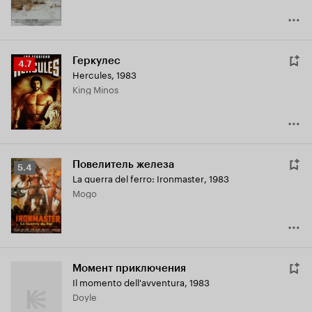
Геркулес
Рейтинг
4.7
Hercules
,
1983
Кинопоиска
King Minos
4.7
Повелитель железа
Рейтинг
5.4
La guerra del ferro: Ironmaster
,
1983
Кинопоиска
Mogo
5.4
Момент приключения
Il momento dell'avventura
,
1983
Doyle