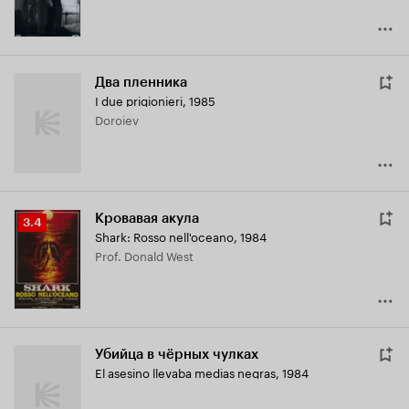
Два пленника
I due prigionieri
,
1985
Doroiev
Кровавая акула
Рейтинг
3.4
Shark: Rosso nell'oceano
,
1984
Кинопоиска
Prof. Donald West
3.4
Убийца в чёрных чулках
El asesino llevaba medias negras
,
1984