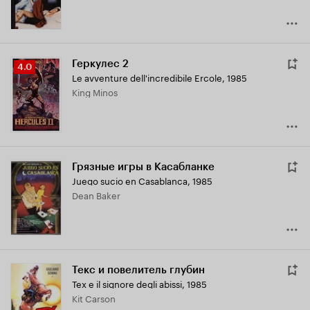
Геркулес 2
Рейтинг
4.0
Le avventure dell'incredibile Ercole
,
1985
Кинопоиска
King Minos
4.0
Грязные игры в Касабланке
Juego sucio en Casablanca
,
1985
Dean Baker
Текс и повелитель глубин
Tex e il signore degli abissi
,
1985
Kit Carson