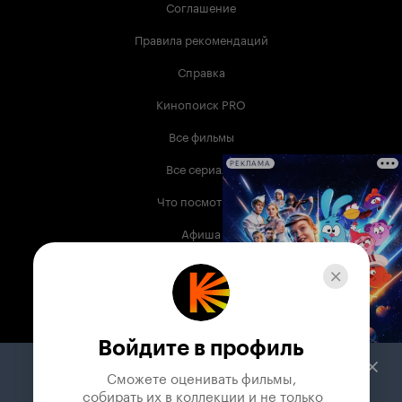
Соглашение
Правила рекомендаций
Справка
Кинопоиск PRO
Все фильмы
Все сериалы
РЕКЛАМА
Что посмотреть
Афиша
Музыка
Телепрограмма
Книги
Войдите в профиль
Служба поддержки
Сможете оценивать фильмы,

 собирать их в коллекции и не только