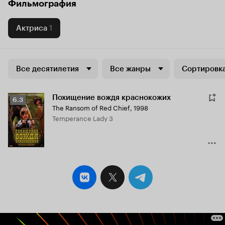
Фильмография
Актриса
1
Все десятилетия
Все жанры
Сортировка
Похищение вождя краснокожих
Рейтинг
6.3
The Ransom of Red Chief
,
1998
Кинопоиска
Temperance Lady 3
6.3