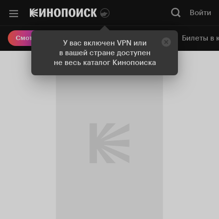
Войти
Онлайн-кинотеатр
Билеты в 
Смотреть кино
У вас включен VPN или
в вашей стране доступен
не весь каталог Кинопоиска