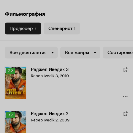
Фильмография
Продюсер
7
Сценарист
1
Все десятилетия
Все жанры
Сортировка
Реджеп Иведик 3
Рейтинг
7.2
Recep Ivedik 3
,
2010
Кинопоиска
7.2
Реджеп Иведик 2
Рейтинг
7.7
Recep Ivedik 2
,
2009
Кинопоиска
7.7