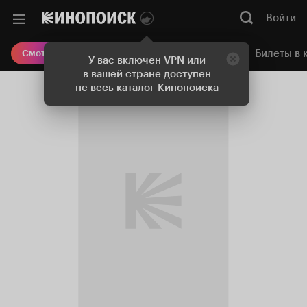
Войти
Онлайн-кинотеатр
Билеты в 
Смотреть кино
У вас включен VPN или
в вашей стране доступен
не весь каталог Кинопоиска