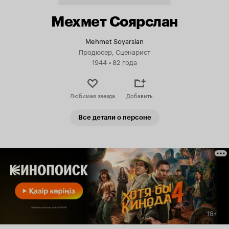
Мехмет Соярслан
Mehmet Soyarslan
Продюсер, Сценарист
1944
•
82 года
Любимая звезда
Добавить
Все детали о персоне