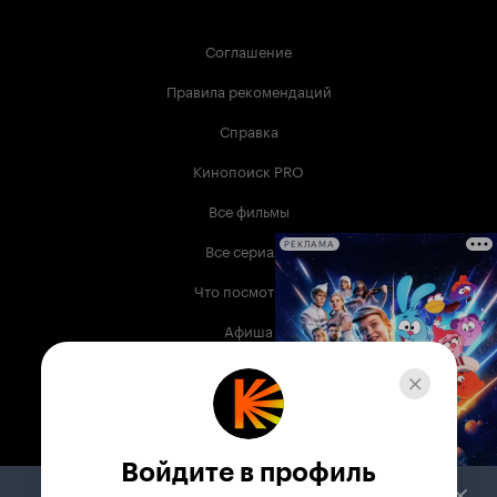
Соглашение
Правила рекомендаций
Справка
Кинопоиск PRO
Все фильмы
Все сериалы
РЕКЛАМА
Что посмотреть
Афиша
Музыка
Телепрограмма
Книги
Войдите в профиль
Служба поддержки