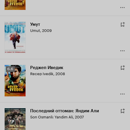
Умут
Umut
,
2009
Реджеп Иведик
Рейтинг
6.6
Recep Ivedik
,
2008
Кинопоиска
6.6
Последний оттоман: Яндим Али
Son Osmanli: Yandim Ali
,
2007