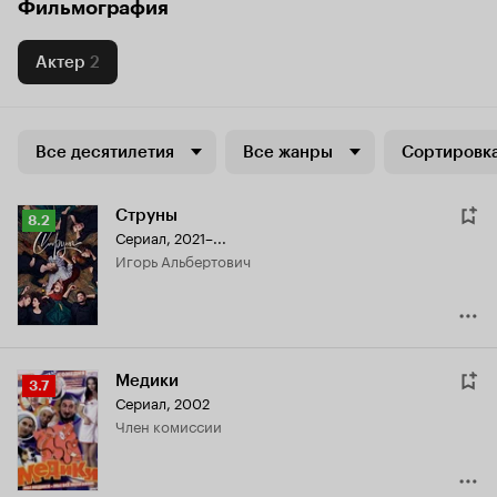
Фильмография
Актер
2
Все десятилетия
Все жанры
Сортировка
Струны
Рейтинг
8.2
Сериал, 2021–...
Кинопоиска
Игорь Альбертович
8.2
Медики
Рейтинг
3.7
Сериал, 2002
Кинопоиска
член комиссии
3.7