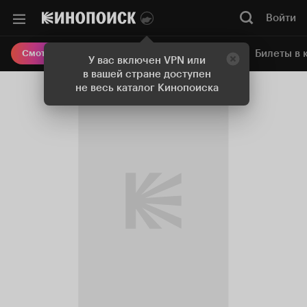
Войти
Онлайн-кинотеатр
Билеты в 
Смотреть кино
У вас включен VPN или
в вашей стране доступен
не весь каталог Кинопоиска