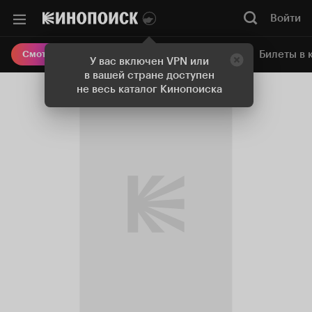
Войти
Онлайн-кинотеатр
Билеты в 
Смотреть кино
У вас включен VPN или
в вашей стране доступен
не весь каталог Кинопоиска