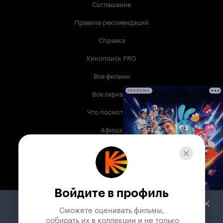
Соглашение
Правила рекомендаций
Справка
Кинопоиск PRO
Все фильмы
Все сериалы
РЕКЛАМА
Что посмотреть
Афиша
Музыка
Телепрограмма
Книги
Войдите в профиль
Служба поддержки
Сможете оценивать фильмы,

 собирать их в коллекции и не только