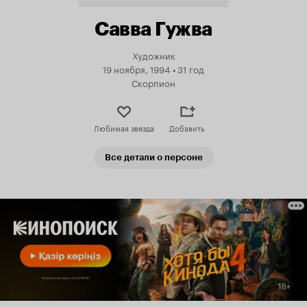
Савва Гужва
Художник
19 ноября, 1994
•
31 год
Скорпион
Любимая звезда
Добавить
Все детали о персоне