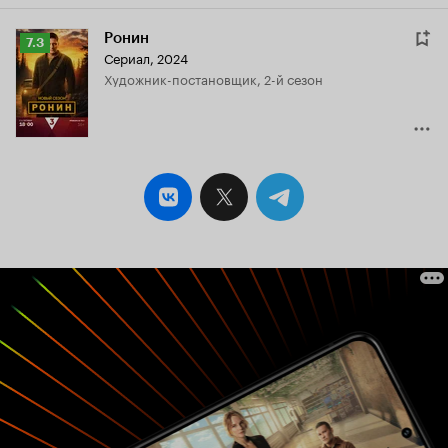
Ронин
Рейтинг
7.3
Сериал, 2024
Кинопоиска
Художник-постановщик, 2-й сезон
7.3