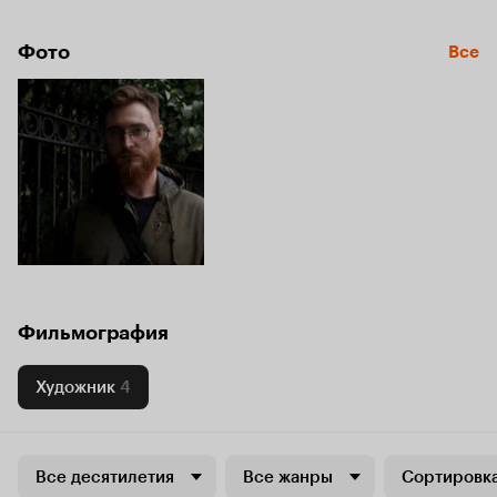
Фото
Все
Фильмография
Художник
4
Все десятилетия
Все жанры
Сортировка