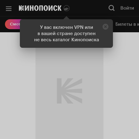
Войти
Онлайн-кинотеатр
Билеты в 
Смотреть кино
У вас включен VPN или
в вашей стране доступен
не весь каталог Кинопоиска