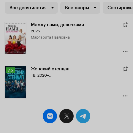
Все десятилетия
Все жанры
Сортировка
Между нами, девочками
2025
Маргарита Павловна
Женский стендап
Рейтинг
7.5
ТВ, 2020–...
Кинопоиска
7.5