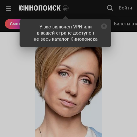
Войти
Онлайн-кинотеатр
Билеты в 
Смотреть кино
У вас включен VPN или
в вашей стране доступен
не весь каталог Кинопоиска