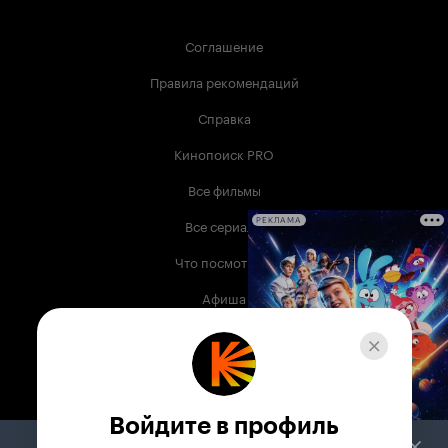
Соглашение
Правила рекомендаций
Справка
Кинопоиск PRO
Все фильмы
Все сериалы
РЕКЛАМА
Что посмотреть
Афиша
Музыка
Телепрограмма
Книги
Войдите в профиль
Служба поддержки