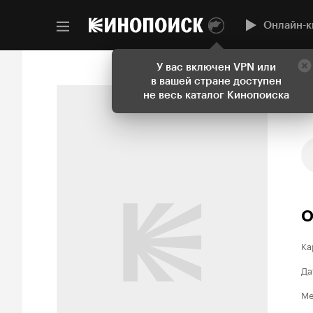
Онлайн-к
У вас включен VPN или
в вашей стране доступен
не весь каталог Кинопоиска
О
Ка
Да
Ме