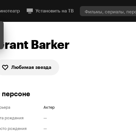
инотеатр
Установить на ТВ
Grant Barker
Любимая звезда
 персоне
рьера
Актер
та рождения
—
сто рождения
—