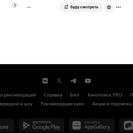
—
Буду смотреть
а рекомендаций
Справка
Блог
Кинопоиск PRO
П
Передачи и шоу
Рекомендации кино
Акции и подписка