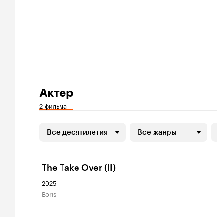
Актер
2 фильма
Все десятилетия
Все жанры
The Take Over (II)
2025
Boris