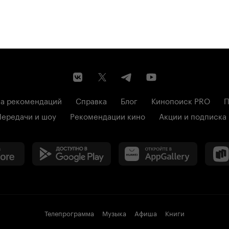
а рекомендаций
Справка
Блог
Кинопоиск PRO
П
Передачи и шоу
Рекомендации кино
Акции и подписка
Телепрограмма
Музыка
Афиша
Книги