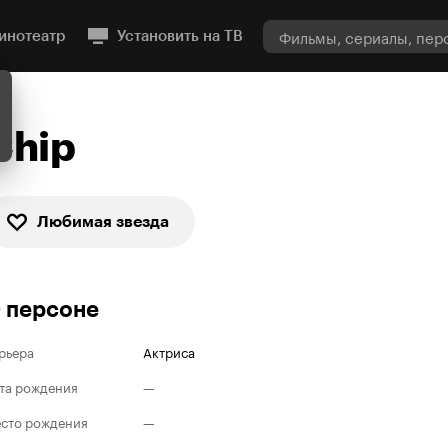
инотеатр
Установить на ТВ
Chip
Любимая звезда
 персоне
рьера
Актриса
та рождения
—
сто рождения
—