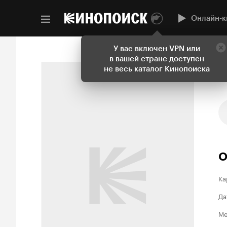
Онлайн-к
У вас включен VPN или
в вашей стране доступен
не весь каталог Кинопоиска
О
Ка
Да
Ме