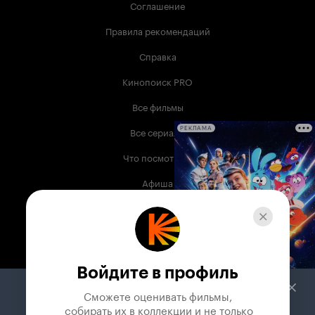
Соглашение
Правила рекомендаций
Справка
Кинопоиск PRO
Все фильмы
Все сериалы
РЕКЛАМА
Что посмотреть
Афиша
Музыка
Телепрограмма
Книги
Войдите в профиль
Служба поддержки
Сможете оценивать фильмы,

 собирать их в коллекции и не только