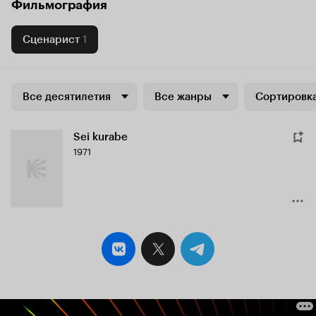
Фильмография
Сценарист
1
Все десятилетия
Все жанры
Сортировка
Sei kurabe
1971