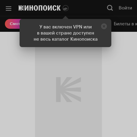
Войти
Онлайн-кинотеатр
Билеты в 
Смотреть кино
У вас включен VPN или
в вашей стране доступен
не весь каталог Кинопоиска