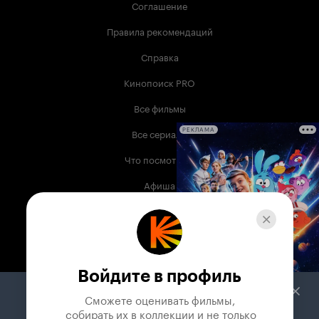
Соглашение
Правила рекомендаций
Справка
Кинопоиск PRO
Все фильмы
Все сериалы
РЕКЛАМА
Что посмотреть
Афиша
Музыка
Телепрограмма
Книги
Войдите в профиль
Служба поддержки
Сможете оценивать фильмы,

 собирать их в коллекции и не только