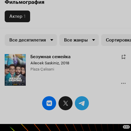
Фильмография
Актер
1
Все десятилетия
Все жанры
Сортировка
Безумная семейка
Ailecek Saskiniz
,
2018
Plaza Çalisani