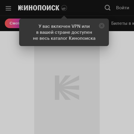
Войти
Онлайн-кинотеатр
Билеты в 
Смотреть кино
У вас включен VPN или
в вашей стране доступен
не весь каталог Кинопоиска