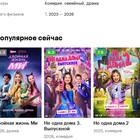
анры
комедия
,
семейный
,
драма
его фильмов
7
,
2023
—
2026
опулярное сейчас
Рейтинг
Рейтинг
Рейтинг
6.3
8.3
7.9
Кинопоиска
Кинопоиска
Кинопоиска
.3
8.3
7.9
войная жизнь Ми
Не одна дома 3.
Не одна дома 2
Выпускной
26, драма
2025, комедия
2026, комедия