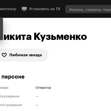
инотеатр
Установить на ТВ
Никита Кузьменко
Любимая звезда
 персоне
рьера
Оператор
та рождения
—
сто рождения
—