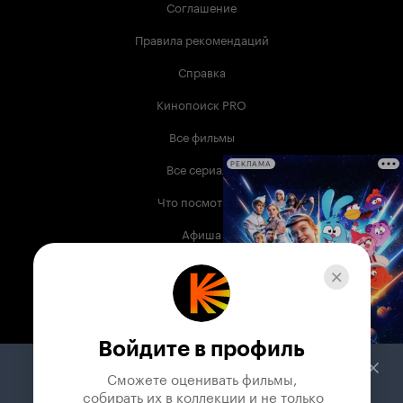
Соглашение
Правила рекомендаций
Справка
Кинопоиск PRO
Все фильмы
Все сериалы
РЕКЛАМА
Что посмотреть
Афиша
Музыка
Телепрограмма
Книги
Войдите в профиль
Служба поддержки
Сможете оценивать фильмы,

 собирать их в коллекции и не только