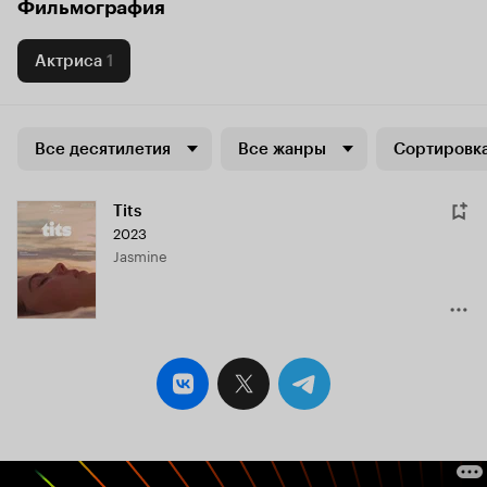
Фильмография
Актриса
1
Все десятилетия
Все жанры
Сортировка
Tits
2023
Jasmine