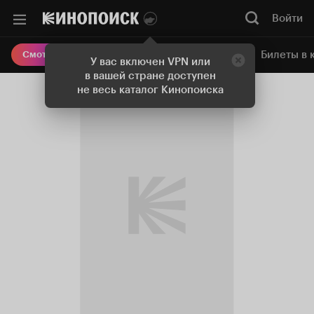
Войти
Онлайн-кинотеатр
Билеты в 
Смотреть кино
У вас включен VPN или
в вашей стране доступен
не весь каталог Кинопоиска