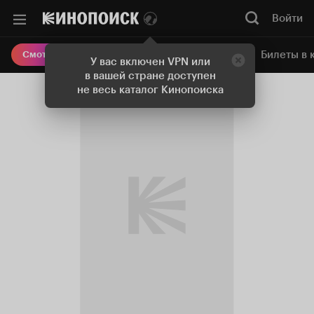
Войти
Онлайн-кинотеатр
Билеты в 
Смотреть кино
У вас включен VPN или
в вашей стране доступен
не весь каталог Кинопоиска