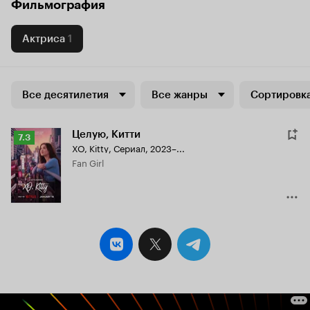
Фильмография
Актриса
1
Все десятилетия
Все жанры
Сортировка
Целую, Китти
Рейтинг
7.3
XO, Kitty
,
Сериал, 2023–...
Кинопоиска
Fan Girl
7.3