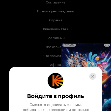
Соглашение
Правила рекомендаций
Справка
Кинопоиск PRO
Все фильмы
Все сериалы
РЕКЛАМА
Что посмотреть
Афиша
Музыка
Телепрограмма
Книги
Войдите в профиль
Служба поддержки
Сможете оценивать фильмы,

 собирать их в коллекции и не только