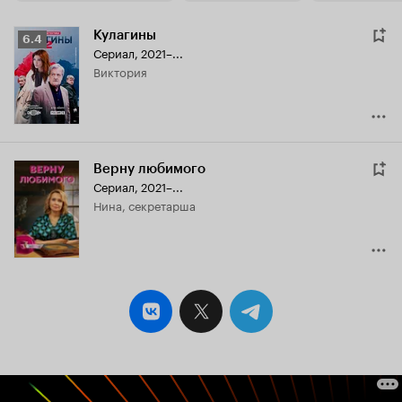
Кулагины
Рейтинг
6.4
Сериал, 2021–...
Кинопоиска
Виктория
6.4
Верну любимого
Сериал, 2021–...
Нина, секретарша