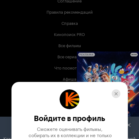
Соглашение
Правила рекомендаций
Справка
Кинопоиск PRO
Все фильмы
Все сериалы
РЕКЛАМА
Что посмотреть
Афиша
Музыка
Телепрограмма
Книги
Войдите в профиль
Служба поддержки
Сможете оценивать фильмы,

 собирать их в коллекции и не только
Кажется, вы используете блокировщик рекламы. Вместе с рекламой