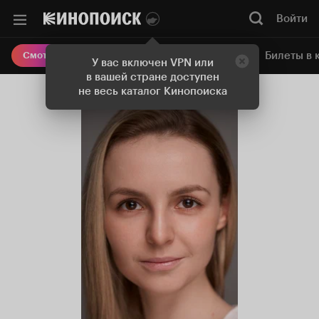
Войти
Онлайн-кинотеатр
Билеты в 
Смотреть кино
У вас включен VPN или
в вашей стране доступен
не весь каталог Кинопоиска