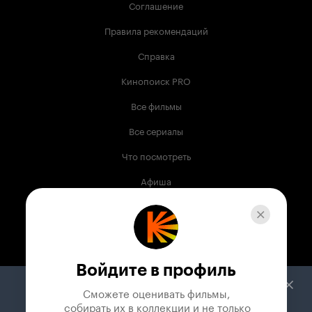
Соглашение
Правила рекомендаций
Справка
Кинопоиск PRO
Все фильмы
Все сериалы
Что посмотреть
Афиша
Музыка
Телепрограмма
Книги
Войдите в профиль
Служба поддержки
Сможете оценивать фильмы,

 собирать их в коллекции и не только