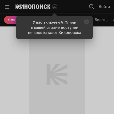
Войти
Онлайн-кинотеатр
Билеты в 
Смотреть кино
У вас включен VPN или
в вашей стране доступен
не весь каталог Кинопоиска